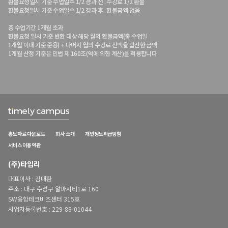
환불요청일시 기준 수업일수 1/2 경과 전 : 수강료 1/2 환불
환불요청일시 기준 수업일수 1/2 경과 후 : 환불금액 없음
총 수업기간 1개월 초과
환불요청 일시 기준 반환 대상 해당 월의 환불금액(총 수업일
1개월 이내 기준 준용) + 나머지 월의 수강료 전액을 합산한 금액
1개월 산정 기준은 민법 제 160조(역에 의한 계산)을 적용합니다
홍보자료 다운로드
회사 소개
개인정보취급방침
서비스 이용약관
(주)타임리
대표이사 : 김대환
주소 : 대구 수성구 알파시티1로 160
SW융합테크비즈센터 315호
사업자등록번호 : 229-88-01044