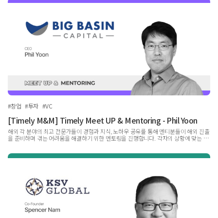
#창업
#투자
#VC
[Timely M&M] Timely Meet UP & Mentoring - Phil Yoon
해외 각 분야의 최고 전문가들이 경험과 지식, 노하우 공유를 통해 멘티분들이 해외 진출
을 준비하며 겪는 어려움을 해결하기 위한 멘토링을 진행합니다. 각자의 상황에 맞는 개
별 맞춤 멘토링 진행이 가능합니다.