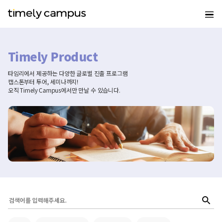
Timely Product
타임리에서 제공하는 다양한 글로벌 진출 프로그램
캡스톤부터 투어, 세미나까지!
오직 Timely Campus에서만 만날 수 있습니다.