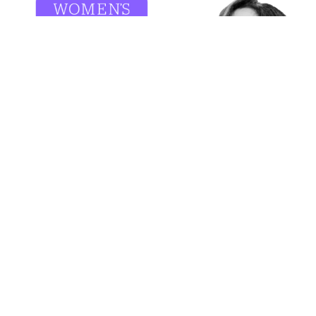
#창업
#투자
#VC
[Timely M&M] Timely Meet UP & Mentoring - Ari Horie
해외 각 분야의 최고 전문가들이 경험과 지식, 노하우 공유를 통해 멘티분들이 해외 진출
을 준비하며 겪는 어려움을 해결하기 위한 멘토링을 진행합니다. 각자의 상황에 맞는 개
별 맞춤 멘토링 진행이 가능합니다.