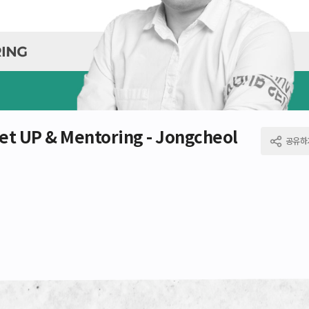
t UP & Mentoring - Jongcheol
공유하