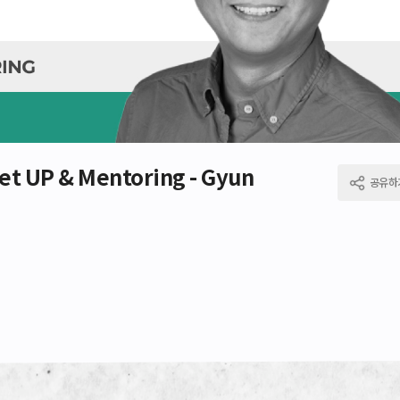
t UP & Mentoring - Gyun
공유하